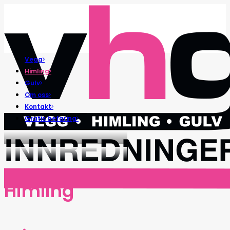
Vegg
Himling
Gulv
Om oss
Kontakt
Gratis befaring
Himling